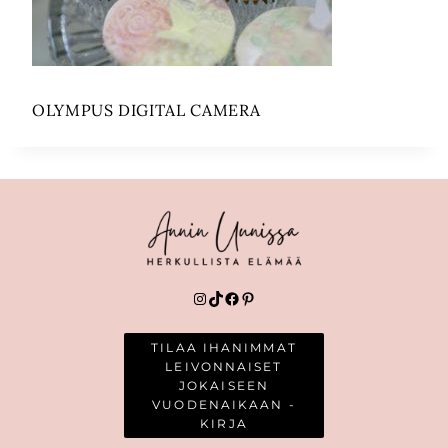
OLYMPUS DIGITAL CAMERA
Instagram
TikTok
Facebook
Pinterest
TILAA IHANIMMAT
LEIVONNAISET
JOKAISEEN
VUODENAIKAAN -
KIRJA