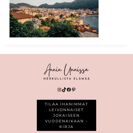
Instagram
TikTok
Facebook
Pinterest
TILAA IHANIMMAT
LEIVONNAISET
JOKAISEEN
VUODENAIKAAN -
KIRJA