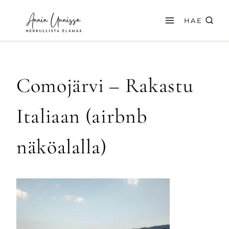
Siirry
sisältöön
HAE
Comojärvi – Rakastu
Italiaan (airbnb
näköalalla)