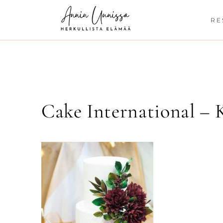
Siirry
sisältöön
RE
Cake International – 