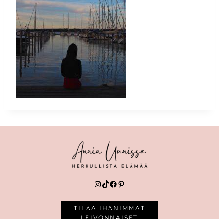
Instagram
TikTok
Facebook
Pinterest
TILAA IHANIMMAT
LEIVONNAISET