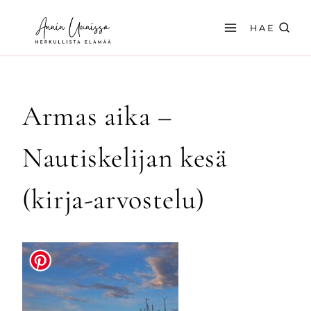
Siirry
sisältöön
HAE
Armas aika –
Nautiskelijan kesä
(kirja-arvostelu)