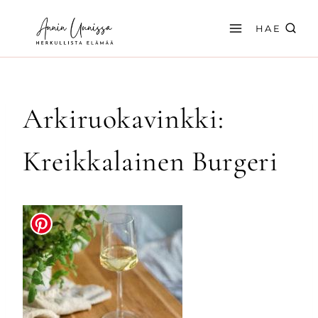
Siirry
sisältöön
HAE
Arkiruokavinkki:
Kreikkalainen Burgeri