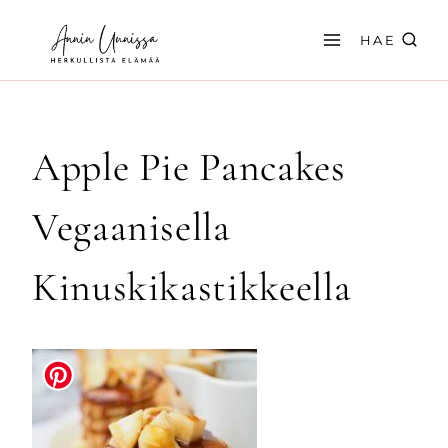
Siirry
sisältöön
HAE
Apple Pie Pancakes
Vegaanisella
Kinuskikastikkeella