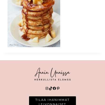
Instagram
TikTok
Facebook
Pinterest
TILAA IHANIMMAT
LEIVONNAISET