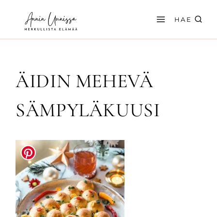
Siirry
sisältöön
HAE
ÄIDIN MEHEVÄ
SÄMPYLÄKUUSI